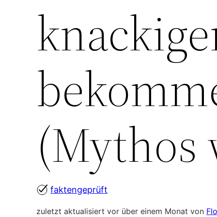
knackige
bekomm
(Mythos 
faktengeprüft
zuletzt aktualisiert vor über einem Monat von
Fl