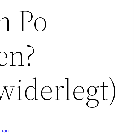
n Po
en?
widerlegt)
orian