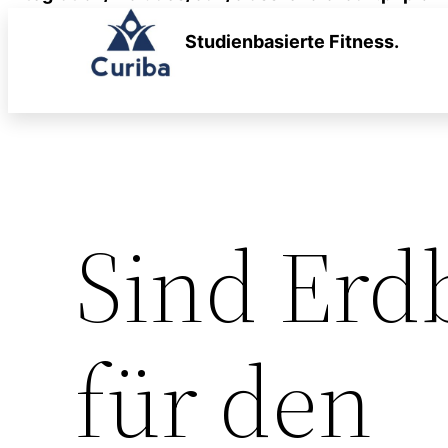
Zum
Studienbasierte Fitness.
Inhalt
springen
Sind Erd
für den