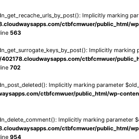
get_recache_urls_by_post(): Implicitly marking param
.cloudwaysapps.com/ctbfcmwuer/public_html/wp-
line
563
_get_surrogate_keys_by_post(): Implicitly marking p
/402178.cloudwaysapps.com/ctbfcmwuer/public_ht
line
702
post_deleted(): Implicitly marking parameter $old_pos
aysapps.com/ctbfcmwuer/public_html/wp-content/p
_delete_comment(): Implicitly marking parameter $co
.cloudwaysapps.com/ctbfcmwuer/public_html/wp-
line
954