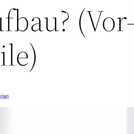
fbau? (Vor
ile)
orian